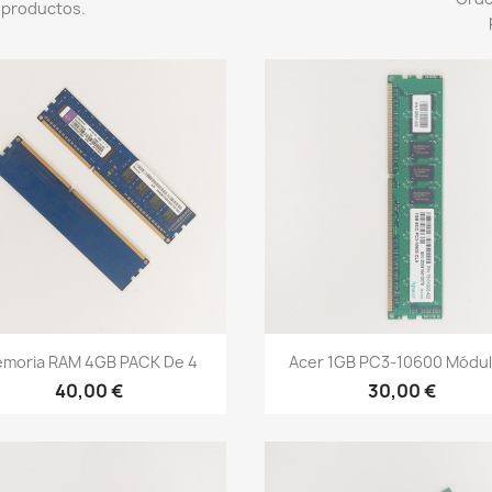
 productos.
Vista rápida
Vista rápida


moria RAM 4GB PACK De 4
Acer 1GB PC3-10600 Módulo
40,00 €
30,00 €