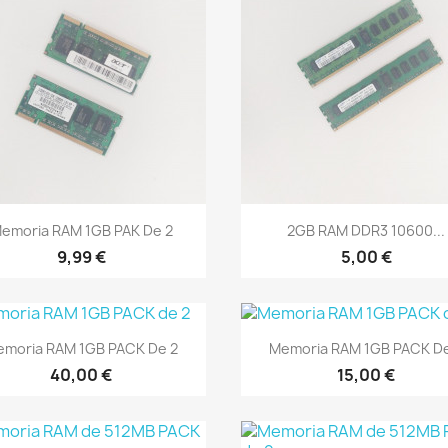
Vista rápida
Vista rápida


emoria RAM 1GB PAK De 2
2GB RAM DDR3 10600...
9,99 €
5,00 €
Vista rápida
Vista rápida


emoria RAM 1GB PACK De 2
Memoria RAM 1GB PACK De
40,00 €
15,00 €