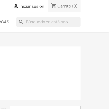
shopping_cart

Carrito
(0)
Iniciar sesión
search
RCAS
enar