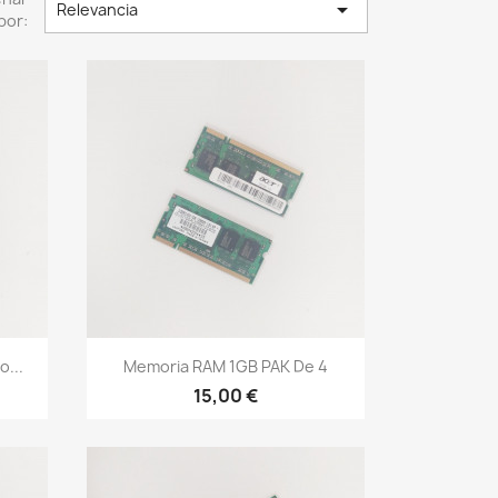

Relevancia
por:
Vista rápida

...
Memoria RAM 1GB PAK De 4
15,00 €