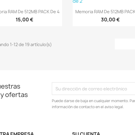
Vista rápida
Vista rápida


ria RAM De 512MB PACK De 4
Memoria RAM De 512MB PACK
15,00 €
30,00 €
ndo 1-12 de 19 artículo(s)
uestras
 y ofertas
Puede darse de baja en cualquier momento. Para
información de contacto en el aviso legal.
TRA EMPRESA
SU CUENTA