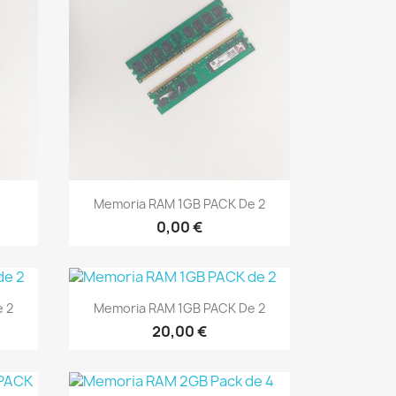
Vista rápida

Memoria RAM 1GB PACK De 2
0,00 €
Vista rápida

 2
Memoria RAM 1GB PACK De 2
20,00 €