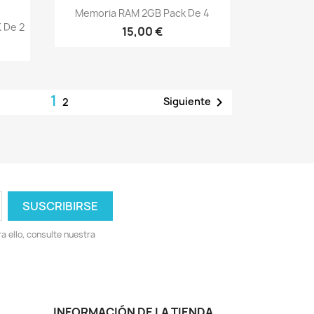
Vista rápida

Memoria RAM 2GB Pack De 4
 De 2
15,00 €
1

Siguiente
2
 ello, consulte nuestra
INFORMACIÓN DE LA TIENDA