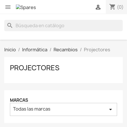
shopping_cart


(0)
search
Inicio
Informática
Recambios
Projectores
PROJECTORES
MARCAS
Todas las marcas
arrow_drop_down