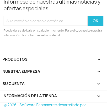
Infórmese de nuestras últimas noticias y
ofertas especiales
Puede darse de baja en cualquier momento. Para ello, consulte nuestra
información de contacto en el aviso legal.
PRODUCTOS

NUESTRA EMPRESA

SU CUENTA

INFORMACIÓN DE LA TIENDA
keyboard_arrow_down
© 2026 - Software Ecommerce desarrollado por