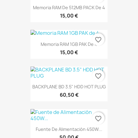
Memoria RAM De 512MB PACK De 4
15,00 €
favorite_border
Memoria RAM 1GB PAK De 4
15,00 €
favorite_border
BACKPLANE BD 3.5" HDD HOT PLUG
60,50 €
favorite_border
Fuente De Alimentación 450W...
50,00 €