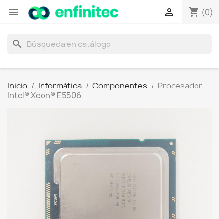
shopping_cart


(0)
search
Inicio
Informática
Componentes
Procesador
Intel® Xeon® E5506