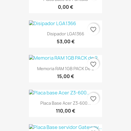
0,00 €
favorite_border
Disipador LGA1366
53,00 €
favorite_border
Memoria RAM 1GB PACK De 2
15,00 €
favorite_border
Placa Base Acer Z3-600...
110,00 €