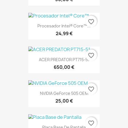
favorite_border
Procesador Intel® Core™...
24,99 €
favorite_border
ACER PREDATOR PT715-51
650,00 €
favorite_border
NVIDIA GeForce 505 OEM
25,00 €
favorite_border
Placa Base De Pantalla