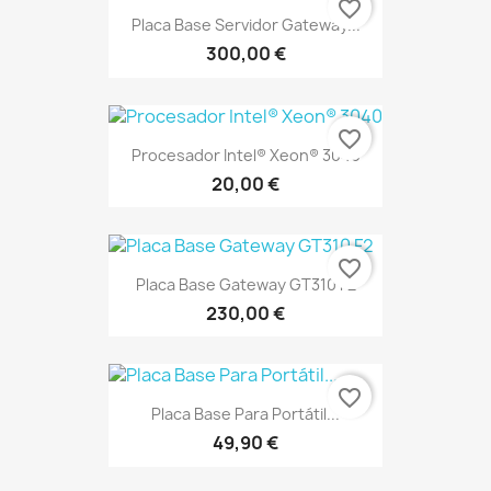
favorite_border
Placa Base Servidor Gateway...
300,00 €
favorite_border
Procesador Intel® Xeon® 3040
20,00 €
favorite_border
Placa Base Gateway GT310 F2
230,00 €
favorite_border
Placa Base Para Portátil...
49,90 €